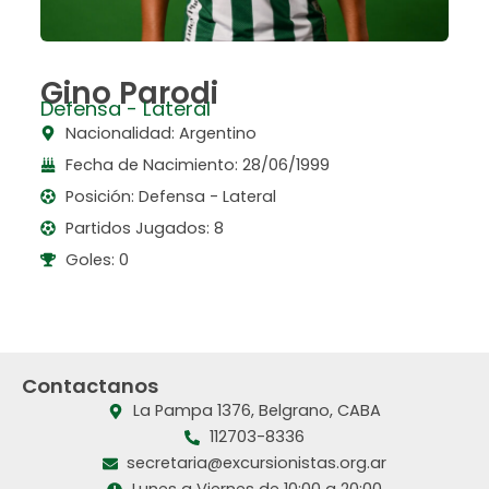
Gino Parodi
Defensa - Lateral
Nacionalidad: Argentino
Fecha de Nacimiento: 28/06/1999
Posición: Defensa - Lateral
Partidos Jugados: 8
Goles: 0
Contactanos
La Pampa 1376, Belgrano, CABA
112703-8336
secretaria@excursionistas.org.ar
Lunes a Viernes de 10:00 a 20:00