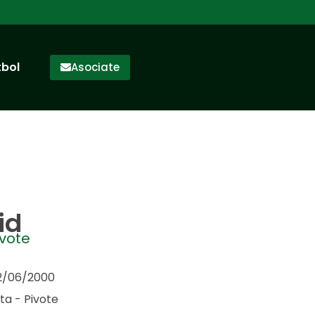
tbol
Asociate
id
vote
o
12/06/2000
ta - Pivote