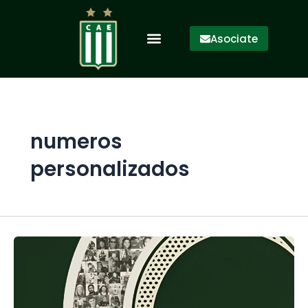
Ir
al
Asociate
contenido
numeros
personalizados